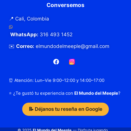
Conversemos
📍 Cali, Colombia
WhatsApp:
316 493 1452
✉️
Correo:
elmundodelmeeple@gmail.com
⏰ Atención: Lun–Vie 9:00–12:00 y 14:00–17:00
⭐ ¿Te gustó tu experiencia con
El Mundo del Meeple
?
📝 Déjanos tu reseña en Google
© 2025
El Mundo del Meeple
— Disfruta jugando.