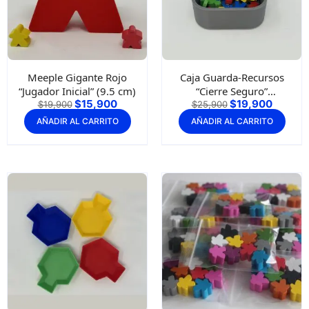
Meeple Gigante Rojo
Caja Guarda-Recursos
“Jugador Inicial” (9.5 cm)
“Cierre Seguro”
$
15,900
$
19,900
(10×10×4 cm)
$
19,900
$
25,900
AÑADIR AL CARRITO
AÑADIR AL CARRITO