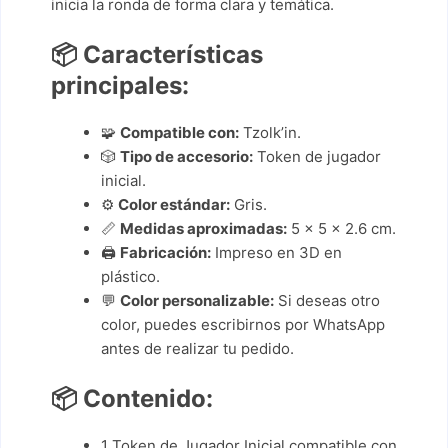
inicia la ronda de forma clara y temática.
📦
Características
principales:
🧩
Compatible con:
Tzolk’in.
🎲
Tipo de accesorio:
Token de jugador
inicial.
⚙️
Color estándar:
Gris.
📏
Medidas aproximadas:
5 × 5 × 2.6 cm.
🖨️
Fabricación:
Impreso en 3D en
plástico.
💬
Color personalizable:
Si deseas otro
color, puedes escribirnos por WhatsApp
antes de realizar tu pedido.
📦
Contenido:
1 Token de Jugador Inicial compatible con