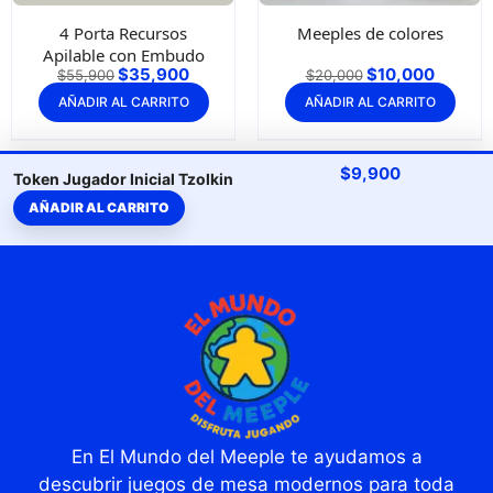
4 Porta Recursos
Meeples de colores
Apilable con Embudo
$
35,900
$
10,000
$
55,900
$
20,000
AÑADIR AL CARRITO
AÑADIR AL CARRITO
$
9,900
Token Jugador Inicial Tzolkin
AÑADIR AL CARRITO
En El Mundo del Meeple te ayudamos a
descubrir juegos de mesa modernos para toda