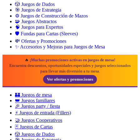
🎲 Juegos de Dados
🎯 Juegos de Estrategia
⚙️ Juegos de Construcción de Mazos
🧩 Juegos Abstractos
🧠 Juegos para Expertos
🛡️ Fundas para Cartas (Sleeves)
💸 Ofertas y Promociones
✨ Accesorios y Mejoras para Juegos de Mesa
🔥
¡Muchas promociones activas en juegos de mesa!
Encuentra descuentos, oportunidades especiales y juegos seleccionados
para llevar más diversión a tu mesa.
Ver ofertas y promociones
🏰 Juegos de mesa
👑 Juegos familiares
🎉 Juegos party / fiesta
⚡ Juegos de entrada (Fillers)
🤝 Juegos Cooperativos
🃏 Juegos de Cartas
🎲 Juegos de Dados
🎯 Juegos de Estrategia