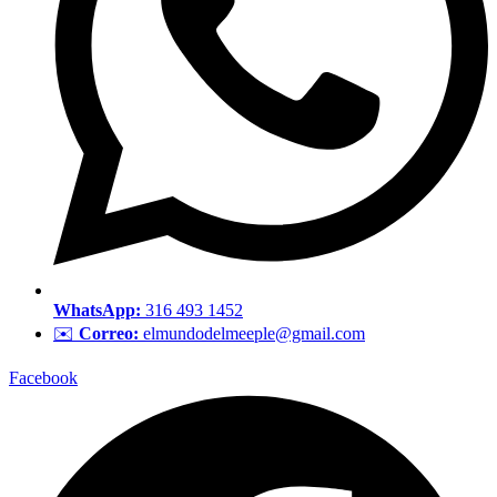
WhatsApp:
316 493 1452
✉️
Correo:
elmundodelmeeple@gmail.com
Facebook