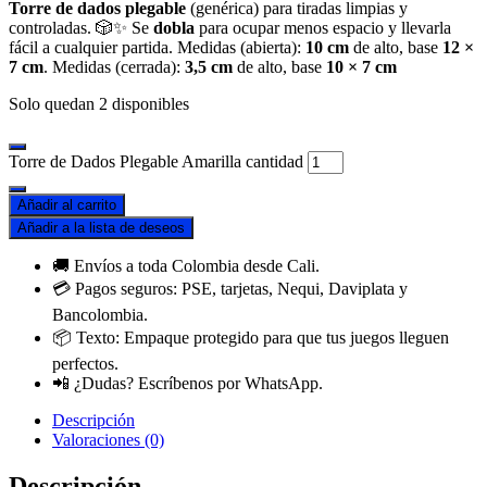
Torre de dados plegable
(genérica) para tiradas limpias y
controladas. 🎲✨ Se
dobla
para ocupar menos espacio y llevarla
fácil a cualquier partida. Medidas (abierta):
10 cm
de alto, base
12 ×
7 cm
. Medidas (cerrada):
3,5 cm
de alto, base
10 × 7 cm
Solo quedan 2 disponibles
Torre de Dados Plegable Amarilla cantidad
Añadir al carrito
Añadir a la lista de deseos
🚚 Envíos a toda Colombia desde Cali.
💳 Pagos seguros: PSE, tarjetas, Nequi, Daviplata y
Bancolombia.
📦 Texto: Empaque protegido para que tus juegos lleguen
perfectos.
📲 ¿Dudas? Escríbenos por WhatsApp.
Descripción
Valoraciones (0)
Descripción