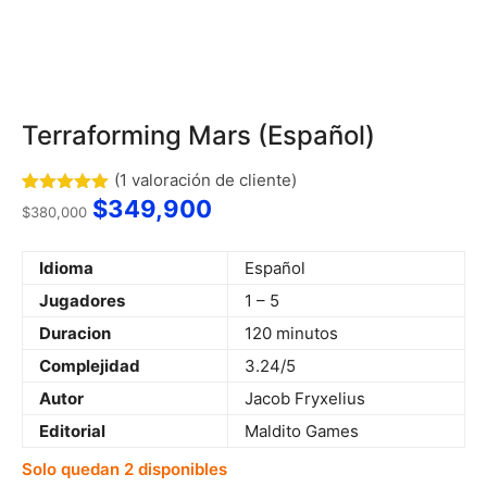
Terraforming Mars (Español)
(
1
valoración de cliente)
$
349,900
Valorado
1
$
380,000
con
5.00
de 5 en
base a
Idioma
Español
valoración
de un
Jugadores
1 – 5
cliente
Duracion
120 minutos
Complejidad
3.24/5
Autor
Jacob Fryxelius
Editorial
Maldito Games
Solo quedan 2 disponibles