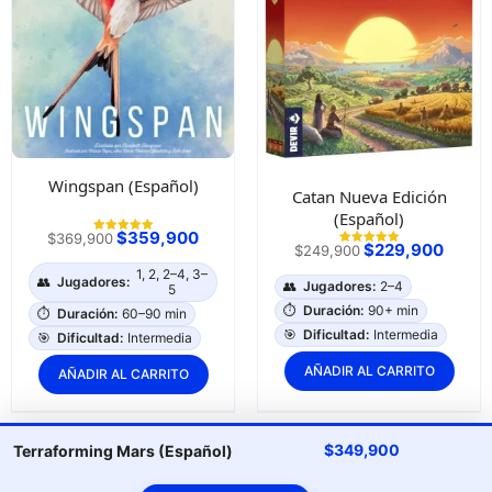
Wingspan (Español)
Catan Nueva Edición
(Español)
$
359,900
$
369,900
Valorado con
$
229,900
$
249,900
5.00
Valorado con
de 5
5.00
1, 2, 2–4, 3–
de 5
👥
Jugadores:
👥
Jugadores:
2–4
5
⏱️
Duración:
90+ min
⏱️
Duración:
60–90 min
🎯
Dificultad:
Intermedia
🎯
Dificultad:
Intermedia
AÑADIR AL CARRITO
AÑADIR AL CARRITO
$
349,900
Terraforming Mars (Español)