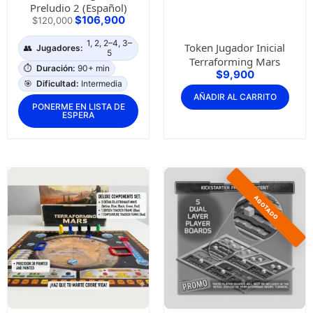
Preludio 2 (Español)
$
106,900
$
120,000
1, 2, 2–4, 3–
Token Jugador Inicial
👥
Jugadores:
5
Terraforming Mars
⏱️
Duración:
90+ min
$
9,900
🎯
Dificultad:
Intermedia
AÑADIR AL CARRITO
PONERME EN LISTA DE
ESPERA