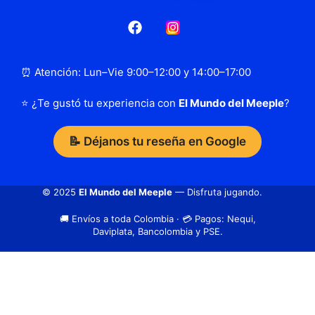
⏰ Atención: Lun–Vie 9:00–12:00 y 14:00–17:00
⭐ ¿Te gustó tu experiencia con
El Mundo del Meeple
?
📝 Déjanos tu reseña en Google
© 2025
El Mundo del Meeple
— Disfruta jugando.
🚚 Envíos a toda Colombia · 💳 Pagos: Nequi,
Daviplata, Bancolombia y PSE.