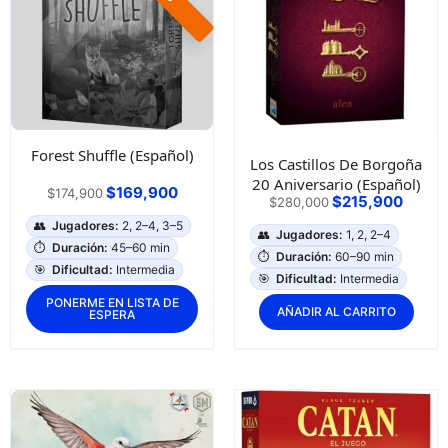
Forest Shuffle (Español)
Los Castillos De Borgoña
20 Aniversario (Español)
$
169,900
$
174,900
$
215,900
$
280,000
👥
Jugadores:
2, 2–4, 3–5
👥
Jugadores:
1, 2, 2–4
⏱️
Duración:
45–60 min
⏱️
Duración:
60–90 min
🎯
Dificultad:
Intermedia
🎯
Dificultad:
Intermedia
PONERME EN LISTA DE
AÑADIR AL CARRITO
ESPERA