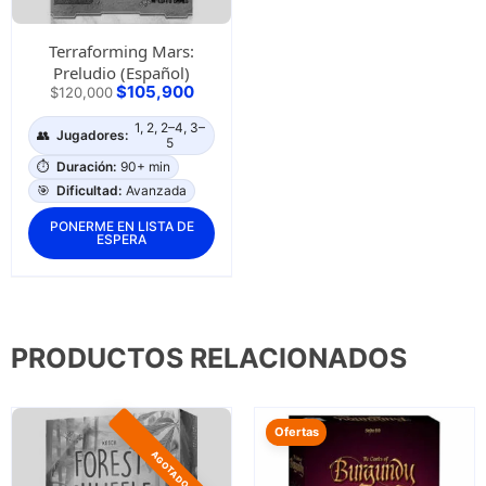
Terraforming Mars:
Preludio (Español)
$
105,900
$
120,000
1, 2, 2–4, 3–
👥
Jugadores:
5
⏱️
Duración:
90+ min
🎯
Dificultad:
Avanzada
PONERME EN LISTA DE
ESPERA
PRODUCTOS RELACIONADOS