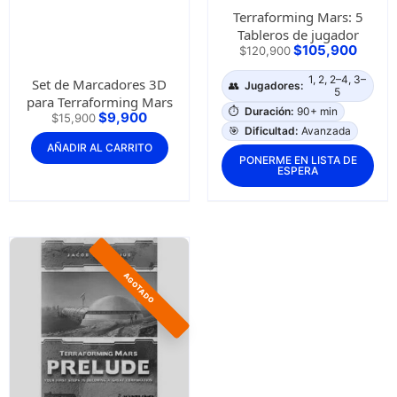
Terraforming Mars: 5
Tableros de jugador
$
105,900
$
120,900
1, 2, 2–4, 3–
Set de Marcadores 3D
👥
Jugadores:
5
para Terraforming Mars
⏱️
Duración:
90+ min
$
9,900
$
15,900
🎯
Dificultad:
Avanzada
AÑADIR AL CARRITO
PONERME EN LISTA DE
ESPERA