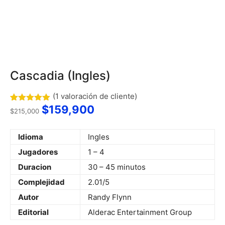
Cascadia (Ingles)
(
1
valoración de cliente)
$
159,900
Valorado
1
$
215,000
con
5.00
de 5 en
base a
Idioma
Ingles
valoración
de un
Jugadores
1 – 4
cliente
Duracion
30 – 45 minutos
Complejidad
2.01/5
Autor
Randy Flynn
Editorial
Alderac Entertainment Group