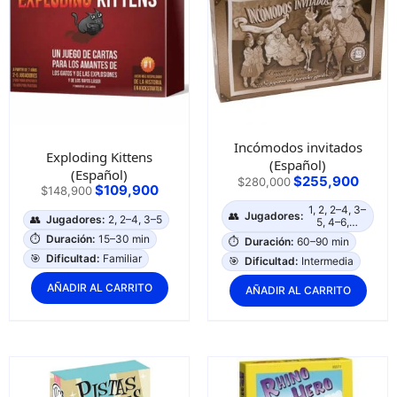
Incómodos invitados
Exploding Kittens
(Español)
(Español)
$
255,900
$
280,000
$
109,900
$
148,900
1, 2, 2–4, 3–
👥
Jugadores:
👥
Jugadores:
2, 2–4, 3–5
5, 4–6,…
⏱️
Duración:
15–30 min
⏱️
Duración:
60–90 min
🎯
Dificultad:
Familiar
🎯
Dificultad:
Intermedia
AÑADIR AL CARRITO
AÑADIR AL CARRITO