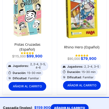
Pistas Cruzadas
Rhino Hero (Español)
(Español)
$
99,900
$
115,000
Valorado con
$
79,900
$
90,000
5.00
Valorado con
de 5
5.00
2, 2–4, 3–5,
de 5
👥
Jugadores:
👥
Jugadores:
2, 2–4, 3–5
4–6
⏱️
Duración:
15–30 min
⏱️
Duración:
15–30 min
🎯
Dificultad:
Familiar
🎯
Dificultad:
Familiar
AÑADIR AL CARRITO
AÑADIR AL CARRITO
$
159,900
Cascadia (Ingles)
AÑADIR AL CARRITO