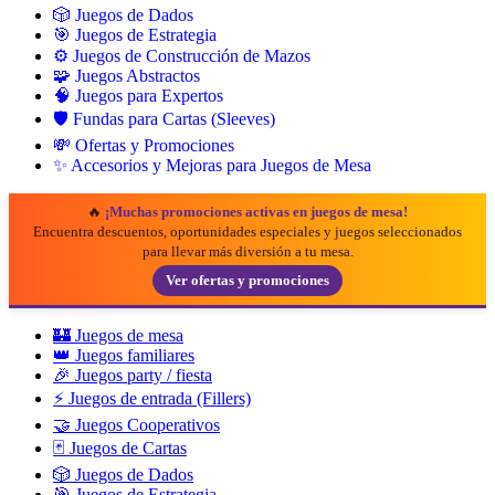
🎲 Juegos de Dados
🎯 Juegos de Estrategia
⚙️ Juegos de Construcción de Mazos
🧩 Juegos Abstractos
🧠 Juegos para Expertos
🛡️ Fundas para Cartas (Sleeves)
💸 Ofertas y Promociones
✨ Accesorios y Mejoras para Juegos de Mesa
🔥
¡Muchas promociones activas en juegos de mesa!
Encuentra descuentos, oportunidades especiales y juegos seleccionados
para llevar más diversión a tu mesa.
Ver ofertas y promociones
🏰 Juegos de mesa
👑 Juegos familiares
🎉 Juegos party / fiesta
⚡ Juegos de entrada (Fillers)
🤝 Juegos Cooperativos
🃏 Juegos de Cartas
🎲 Juegos de Dados
🎯 Juegos de Estrategia