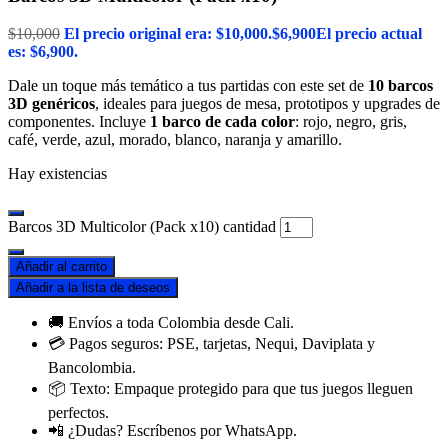
$
10,000
El precio original era: $10,000.
$
6,900
El precio actual
es: $6,900.
Dale un toque más temático a tus partidas con este set de
10 barcos
3D genéricos
, ideales para juegos de mesa, prototipos y upgrades de
componentes. Incluye
1 barco de cada color
: rojo, negro, gris,
café, verde, azul, morado, blanco, naranja y amarillo.
Hay existencias
Barcos 3D Multicolor (Pack x10) cantidad
Añadir al carrito
Añadir a la lista de deseos
🚚 Envíos a toda Colombia desde Cali.
💳 Pagos seguros: PSE, tarjetas, Nequi, Daviplata y
Bancolombia.
📦 Texto: Empaque protegido para que tus juegos lleguen
perfectos.
📲 ¿Dudas? Escríbenos por WhatsApp.