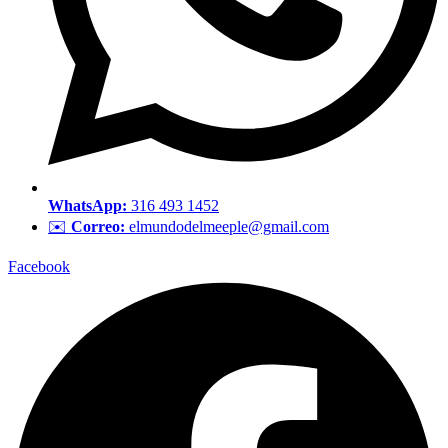
WhatsApp:
316 493 1452
✉️
Correo:
elmundodelmeeple@gmail.com
Facebook