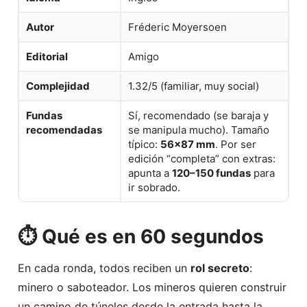
Autor
Fréderic Moyersoen
Editorial
Amigo
Complejidad
1.32/5 (familiar, muy social)
Fundas
Sí, recomendado (se baraja y
recomendadas
se manipula mucho). Tamaño
típico:
56×87 mm
. Por ser
edición “completa” con extras:
apunta a
120–150 fundas
para
ir sobrado.
⏱️ Qué es en 60 segundos
En cada ronda, todos reciben un
rol secreto
:
minero o saboteador. Los mineros quieren construir
un camino de túneles desde la entrada hasta la