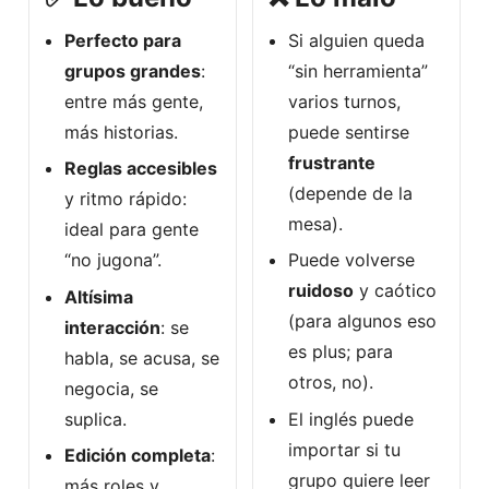
Perfecto para
Si alguien queda
grupos grandes
:
“sin herramienta”
entre más gente,
varios turnos,
más historias.
puede sentirse
frustrante
Reglas accesibles
(depende de la
y ritmo rápido:
mesa).
ideal para gente
“no jugona”.
Puede volverse
ruidoso
y caótico
Altísima
(para algunos eso
interacción
: se
es plus; para
habla, se acusa, se
otros, no).
negocia, se
suplica.
El inglés puede
importar si tu
Edición completa
:
grupo quiere leer
más roles y