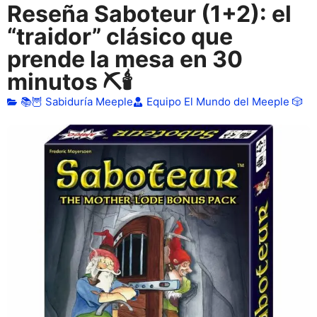
Reseña Saboteur (1+2): el
“traidor” clásico que
prende la mesa en 30
minutos ⛏️🕯️
📚🦉 Sabiduría Meeple
Equipo El Mundo del Meeple 🎲