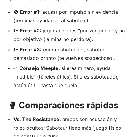
🚫
Error #1:
acusar por impulso sin evidencia
(terminas ayudando al saboteador).
🚫
Error #2:
jugar acciones “por venganza” y no
por objetivo (la mina no perdona).
🚫
Error #3:
como saboteador, sabotear
demasiado pronto (te vuelves sospechoso).
✅
Consejo Meeple:
si eres minero, ayuda
“medible” (túneles útiles). Si eres saboteador,
actúa útil… hasta que duela.
🥊 Comparaciones rápidas
Vs. The Resistance:
ambos son acusación y
roles ocultos; Saboteur tiene más “juego físico”
de construir el túnel.