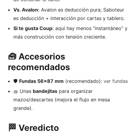
Vs. Avalon:
Avalon es deducción pura; Saboteur
es deducción + interacción por cartas y tablero.
Si te gusta Coup:
aquí hay menos “instantáneo” y
más construcción con tensión creciente.
🧰 Accesorios
recomendados
🛡️
Fundas 56×87 mm
(recomendado):
ver fundas
🧺 Unas
bandejitas
para organizar
mazos/descartes (mejora el flujo en mesa
grande).
🏁 Veredicto