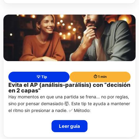
💡 Tip
⏱️ 1 min
Evita el AP (análisis-parálisis) con “decisión
en 2 capas”
Hay momentos en que una partida se frena… no por reglas,
sino por pensar demasiado 🤯. Este tip te ayuda a mantener
el ritmo sin presionar a nadie. ✅ Método:
Leer guía