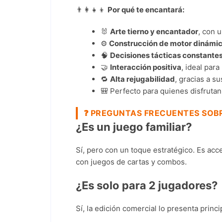
👨‍👩‍👧‍👦
Por qué te encantará:
🐰
Arte tierno y encantador
, con u
⚙️
Construcción de motor dinámi
🧠
Decisiones tácticas constante
🤝
Interacción positiva
, ideal par
🔁
Alta rejugabilidad
, gracias a s
🎒 Perfecto para quienes disfruta
❓
PREGUNTAS FRECUENTES SOBR
¿Es un juego familiar?
Sí, pero con un toque estratégico. Es ac
con juegos de cartas y combos.
¿Es solo para 2 jugadores?
Sí, la edición comercial lo presenta prin