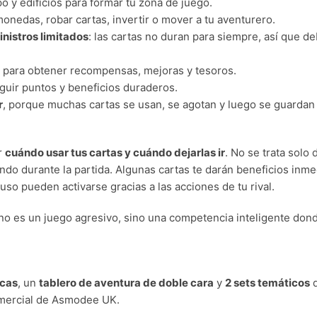
o y edificios para formar tu zona de juego.
onedas, robar cartas, invertir o mover a tu aventurero.
nistros limitados
: las cartas no duran para siempre, así que 
para obtener recompensas, mejoras y tesoros.
uir puntos y beneficios duraderos.
r
, porque muchas cartas se usan, se agotan y luego se guardan 
r
cuándo usar tus cartas y cuándo dejarlas ir
. No se trata solo
o durante la partida. Algunas cartas te darán beneficios inmed
uso pueden activarse gracias a las acciones de tu rival.
 no es un juego agresivo, sino una competencia inteligente don
icas
, un
tablero de aventura de doble cara
y
2 sets temáticos
q
omercial de Asmodee UK.