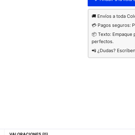
🚚 Envíos a toda Co
💳 Pagos seguros: PS
📦 Texto: Empaque p
perfectos.
📲 ¿Dudas? Escríbe
VALORACIONES (0)