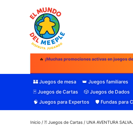
🔥
¡Muchas promociones activas en juegos d
🏰 Juegos de mesa
👑 Juegos familiares
🃏 Juegos de Cartas
🎲 Juegos de Dados
🧠 Juegos para Expertos
🛡️ Fundas para 
Inicio
/
🃏 Juegos de Cartas
/ UNA AVENTURA SALVAJE