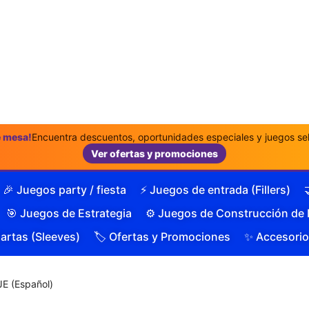
e mesa!
Encuentra descuentos, oportunidades especiales y juegos sel
Ver ofertas y promociones
🎉 Juegos party / fiesta
⚡ Juegos de entrada (Fillers)
🎯 Juegos de Estrategia
⚙️ Juegos de Construcción de
Cartas (Sleeves)
🏷️ Ofertas y Promociones
✨ Accesorio
 (Español)