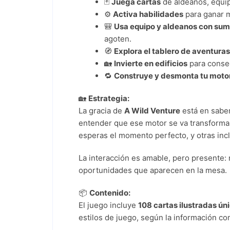
🃏
Juega cartas
de aldeanos, equip
⚙️
Activa habilidades
para ganar m
🎒
Usa equipo y aldeanos con sumi
agoten.
🧭
Explora el tablero de aventuras
🏡
Invierte en edificios
para conseg
🔁
Construye y desmonta tu moto
🏡
Estrategia:
La gracia de
A Wild Venture
está en sabe
entender que ese motor se va transformand
esperas el momento perfecto, y otras incl
La interacción es amable, pero presente:
oportunidades que aparecen en la mesa.
📦
Contenido:
El juego incluye
108 cartas ilustradas ún
estilos de juego, según la información c