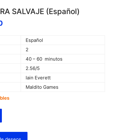
A SALVAJE (Español)
0
Español
2
40 – 60 minutos
2.56/5
Iain Everett
Maldito Games
ibles
 de deseos