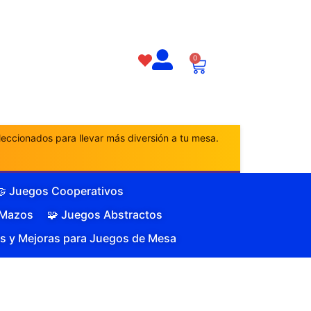
0
eccionados para llevar más diversión a tu mesa.
🤝 Juegos Cooperativos
 Mazos
🧩 Juegos Abstractos
s y Mejoras para Juegos de Mesa