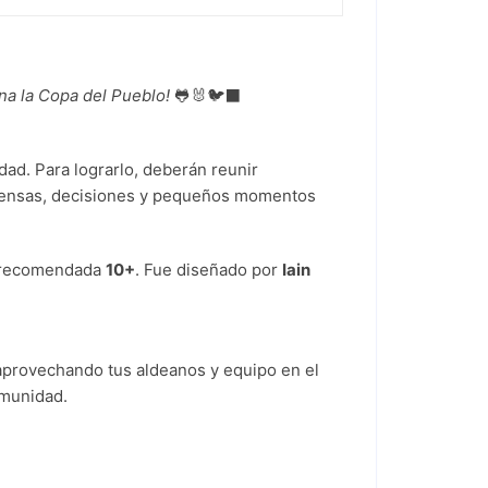
na la Copa del Pueblo!
🐸🐰🐦‍⬛
ad. Para lograrlo, deberán reunir
compensas, decisiones y pequeños momentos
 recomendada
10+
. Fue diseñado por
Iain
, aprovechando tus aldeanos y equipo en el
omunidad.