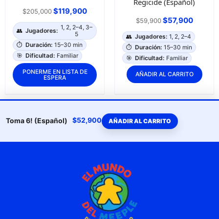
Regicide (Español)
$
119,900
$
205,000
$
57,900
$
59,900
1, 2, 2–4, 3–
👥
Jugadores:
5
👥
Jugadores:
1, 2, 2–4
⏱️
Duración:
15–30 min
⏱️
Duración:
15–30 min
🎯
Dificultad:
Familiar
🎯
Dificultad:
Familiar
PONERME EN LISTA DE
AÑADIR AL CARRITO
ESPERA
$
52,900
Toma 6! (Español)
AÑADIR AL CARRITO