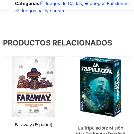
Categorías
🃏 Juegos de Cartas
,
👑 Juegos Familiares
,
🎉 Juegos party / fiesta
PRODUCTOS RELACIONADOS
Faraway (Español)
La Tripulación: Misión
Mar Profundo (Español)