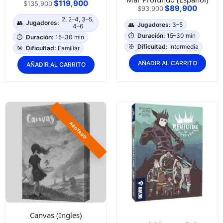
$
119,900
$
135,900
$
89,900
$
93,900
2, 2–4, 3–5,
👥
Jugadores:
👥
Jugadores:
3–5
4–6
⏱️
Duración:
15–30 min
⏱️
Duración:
15–30 min
🎯
Dificultad:
Intermedia
🎯
Dificultad:
Familiar
AÑADIR AL CARRITO
AÑADIR AL CARRITO
Canvas (Ingles)