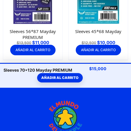
Sleeves 56*87 Mayday
Sleeves 45*68 Mayday
PREMIUM
$
11,000
$
10,000
$
13,500
$
12,500
AÑADIR AL CARRITO
AÑADIR AL CARRITO
$
15,000
Sleeves 70*120 Mayday PREMIUM
AÑADIR AL CARRITO