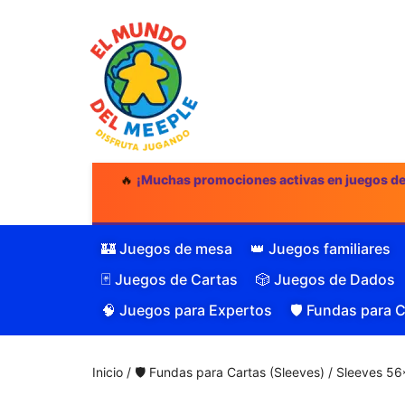
🔥
¡Muchas promociones activas en juegos d
🏰 Juegos de mesa
👑 Juegos familiares
🃏 Juegos de Cartas
🎲 Juegos de Dados
🧠 Juegos para Expertos
🛡️ Fundas para 
Inicio
/
🛡️ Fundas para Cartas (Sleeves)
/ Sleeves 5