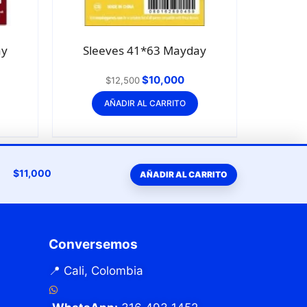
ay
Sleeves 41*63 Mayday
$
10,000
$
12,500
AÑADIR AL CARRITO
$
11,000
AÑADIR AL CARRITO
Conversemos
📍 Cali, Colombia