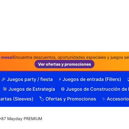
e mesa!
Encuentra descuentos, oportunidades especiales y juegos sel
Ver ofertas y promociones
🎉 Juegos party / fiesta
⚡ Juegos de entrada (Fillers)
🎯 Juegos de Estrategia
⚙️ Juegos de Construcción de
Cartas (Sleeves)
🏷️ Ofertas y Promociones
✨ Accesorio
6*87 Mayday PREMIUM