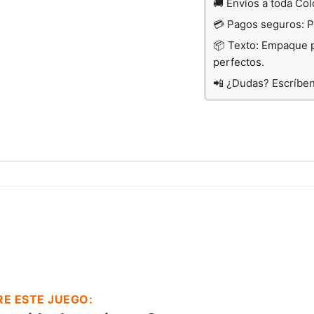
🚚 Envíos a toda Co
💳 Pagos seguros: PS
📦 Texto: Empaque p
perfectos.
📲 ¿Dudas? Escríbe
E ESTE JUEGO: