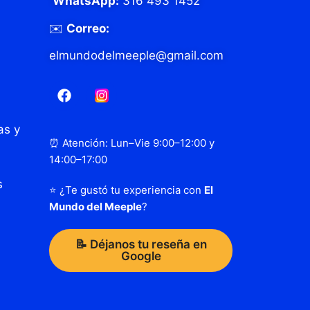
WhatsApp:
316 493 1452
✉️
Correo:
elmundodelmeeple@gmail.com
as y
⏰ Atención: Lun–Vie 9:00–12:00 y
14:00–17:00
s
⭐ ¿Te gustó tu experiencia con
El
Mundo del Meeple
?
📝 Déjanos tu reseña en
Google