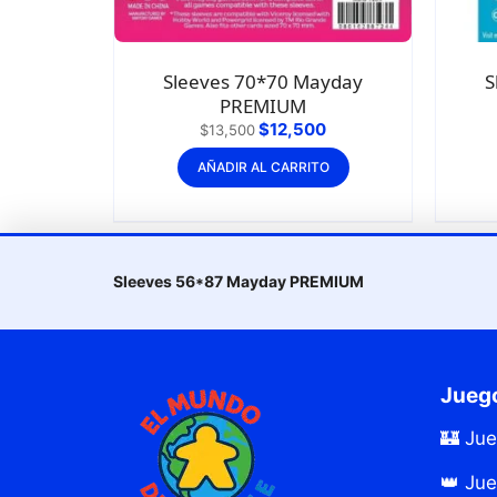
Sleeves 70*70 Mayday
S
PREMIUM
$
12,500
$
13,500
AÑADIR AL CARRITO
Sleeves 56*87 Mayday PREMIUM
Juego
🏰 Ju
👑 Jue