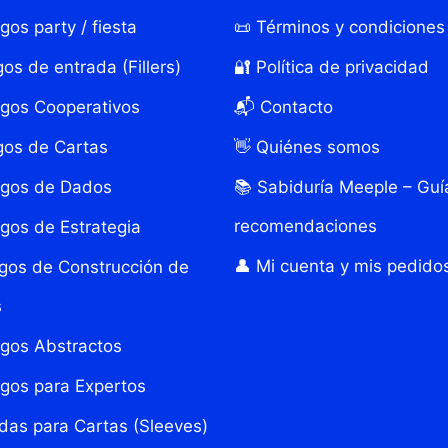
gos party / fiesta
📜 Términos y condiciones
os de entrada (Fillers)
🔐 Política de privacidad
egos Cooperativos
📬 Contacto
gos de Cartas
👋 Quiénes somos
egos de Dados
📚 Sabiduría Meeple – Guí
recomendaciones
gos de Estrategia
👤 Mi cuenta y mis pedido
egos de Construcción de
s
egos Abstractos
egos para Expertos
ndas para Cartas (Sleeves)