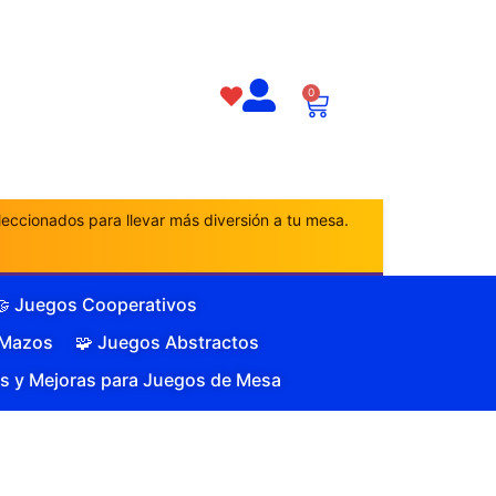
0
eccionados para llevar más diversión a tu mesa.
🤝 Juegos Cooperativos
 Mazos
🧩 Juegos Abstractos
s y Mejoras para Juegos de Mesa