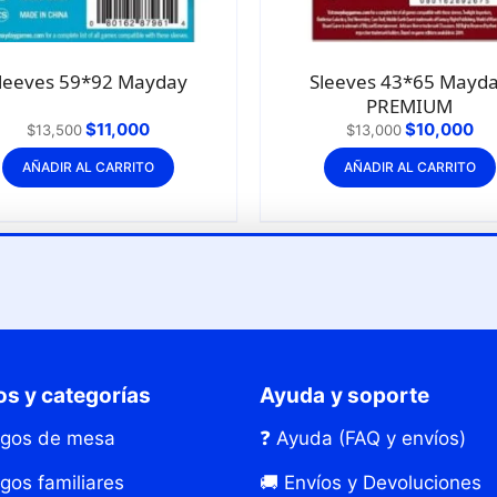
leeves 59*92 Mayday
Sleeves 43*65 Mayd
PREMIUM
$
11,000
$
10,000
$
13,500
$
13,000
AÑADIR AL CARRITO
AÑADIR AL CARRITO
s y categorías
Ayuda y soporte
egos de mesa
❓ Ayuda (FAQ y envíos)
gos familiares
🚚 Envíos y Devoluciones