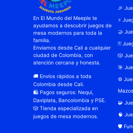
🎉 Jue
En El Mundo del Meeple te
⚡ Jueg
ayudamos a descubrir juegos de
🤝 Ju
mesa modernos para toda la
familia.
🃏 Jue
Enviamos desde Cali a cualquier
ciudad de Colombia, con
🎲 Ju
atención cercana y honesta.
🎯 Jue
🚚 Envíos rápidos a toda
⚙️ Ju
Colombia desde Cali.
Mazo
🛍️ Pagos seguros: Nequi,
Daviplata, Bancolombia y PSE.
🧩 Ju
🎲 Tienda especializada en
🧠 Ju
juegos de mesa modernos.
🛡️ Fu