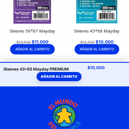
Sleeves 56*87 Mayday
Sleeves 45*68 Mayday
$
11,000
$
10,000
$
13,500
$
12,500
AÑADIR AL CARRITO
AÑADIR AL CARRITO
$
10,000
Sleeves 43*65 Mayday PREMIUM
AÑADIR AL CARRITO