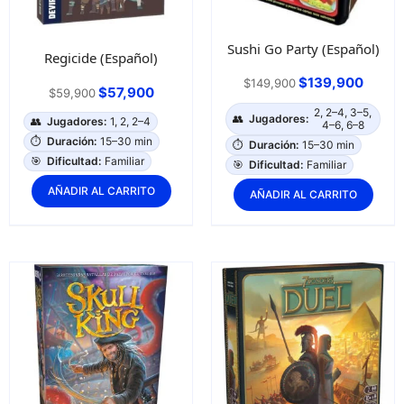
Sushi Go Party (Español)
Regicide (Español)
$
139,900
$
149,900
$
57,900
$
59,900
2, 2–4, 3–5,
👥
Jugadores:
👥
Jugadores:
1, 2, 2–4
4–6, 6–8
⏱️
Duración:
15–30 min
⏱️
Duración:
15–30 min
🎯
Dificultad:
Familiar
🎯
Dificultad:
Familiar
AÑADIR AL CARRITO
AÑADIR AL CARRITO