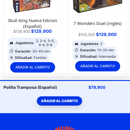
Skull King Nueva Edicion
7 Wonders Duel (ingles)
(Español)
$
129,900
$
139,900
$
129,900
$
155,000
2, 2–4, 3–5,
👥
Jugadores:
👥
Jugadores:
2
4–6, 6–8
⏱️
Duración:
15–30 min
⏱️
Duración:
30–45 min
🎯
Dificultad:
Intermedia
🎯
Dificultad:
Familiar
AÑADIR AL CARRITO
AÑADIR AL CARRITO
$
79,900
Polilla Tramposa (Español)
AÑADIR AL CARRITO