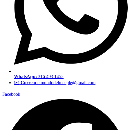
WhatsApp:
316 493 1452
✉️
Correo:
elmundodelmeeple@gmail.com
Facebook