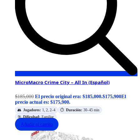
MicroMacro Crime City – All In (Español)
$
185,000
El precio original era: $185,000.
$
175,900
El
precio actual es: $175,900.
👥
Jugadores:
1, 2, 2–4
⏱️
Duración:
30–45 min
🎯
Dificultad:
Familiar
Añadir al carrito