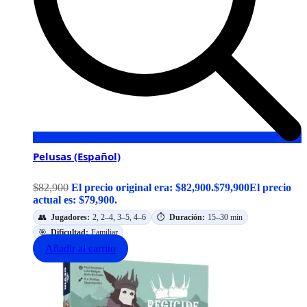
Pelusas (Español)
$
82,900
El precio original era: $82,900.
$
79,900
El precio
actual es: $79,900.
👥
Jugadores:
2, 2–4, 3–5, 4–6
⏱️
Duración:
15–30 min
🎯
Dificultad:
Familiar
Añadir al carrito