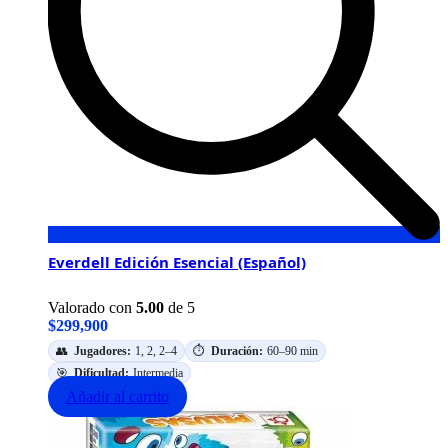
Everdell Edición Esencial (Español)
Valorado con
5.00
de 5
$
299,900
👥
Jugadores:
1, 2, 2–4
⏱️
Duración:
60–90 min
🎯
Dificultad:
Intermedia
Añadir al carrito