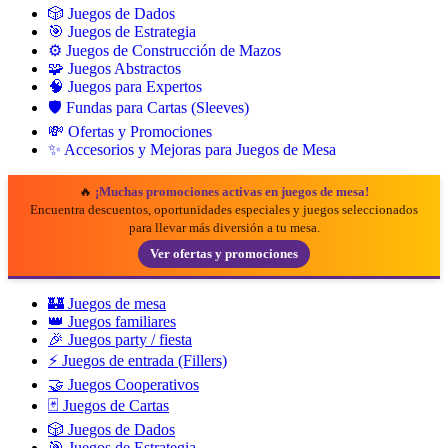
🎲 Juegos de Dados
🎯 Juegos de Estrategia
⚙️ Juegos de Construcción de Mazos
🧩 Juegos Abstractos
🧠 Juegos para Expertos
🛡️ Fundas para Cartas (Sleeves)
💸 Ofertas y Promociones
✨ Accesorios y Mejoras para Juegos de Mesa
🔥
¡Muchas promociones activas en juegos de mesa!
Encuentra descuentos, oportunidades especiales y juegos seleccionados
para llevar más diversión a tu mesa.
Ver ofertas y promociones
🏰 Juegos de mesa
👑 Juegos familiares
🎉 Juegos party / fiesta
⚡ Juegos de entrada (Fillers)
🤝 Juegos Cooperativos
🃏 Juegos de Cartas
🎲 Juegos de Dados
🎯 Juegos de Estrategia