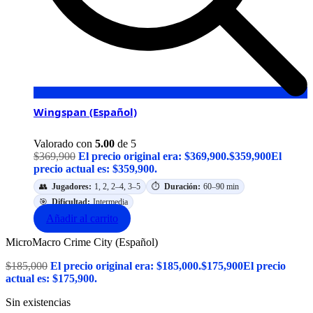
Wingspan (Español)
Valorado con
5.00
de 5
$
369,900
El precio original era: $369,900.
$
359,900
El
precio actual es: $359,900.
👥
Jugadores:
1, 2, 2–4, 3–5
⏱️
Duración:
60–90 min
🎯
Dificultad:
Intermedia
Añadir al carrito
MicroMacro Crime City (Español)
$
185,000
El precio original era: $185,000.
$
175,900
El precio
actual es: $175,900.
Sin existencias