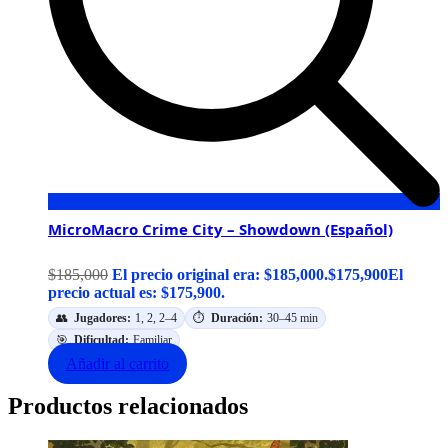
MicroMacro Crime City – Showdown (Español)
$
185,000
El precio original era: $185,000.
$
175,900
El
precio actual es: $175,900.
👥
Jugadores:
1, 2, 2–4
⏱️
Duración:
30–45 min
🎯
Dificultad:
Familiar
Añadir al carrito
Productos relacionados