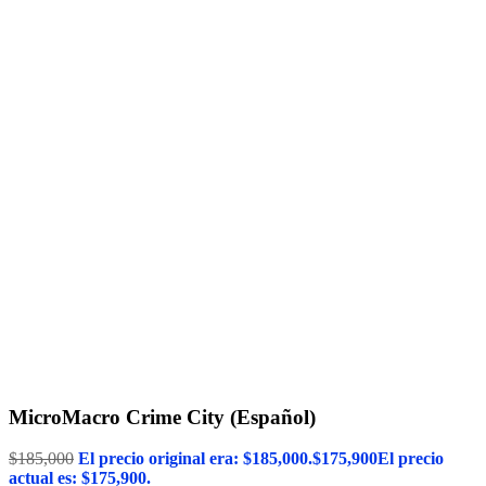
MicroMacro Crime City (Español)
$
185,000
El precio original era: $185,000.
$
175,900
El precio
actual es: $175,900.