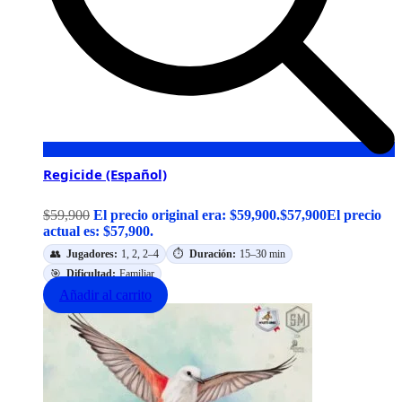
Regicide (Español)
$
59,900
El precio original era: $59,900.
$
57,900
El precio
actual es: $57,900.
👥
Jugadores:
1, 2, 2–4
⏱️
Duración:
15–30 min
🎯
Dificultad:
Familiar
Añadir al carrito