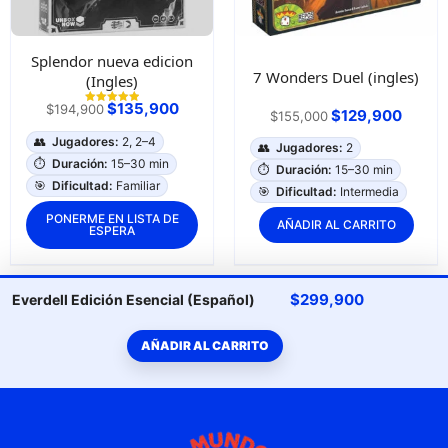
Splendor nueva edicion
7 Wonders Duel (ingles)
(Ingles)
$
135,900
$
194,900
$
129,900
Valorado con
$
155,000
5.00
de 5
👥
Jugadores:
2, 2–4
👥
Jugadores:
2
⏱️
Duración:
15–30 min
⏱️
Duración:
15–30 min
🎯
Dificultad:
Familiar
🎯
Dificultad:
Intermedia
PONERME EN LISTA DE
AÑADIR AL CARRITO
ESPERA
$
299,900
Everdell Edición Esencial (Español)
AÑADIR AL CARRITO