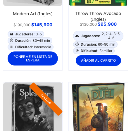
Throw Throw Avocado
Modern Art (Ingles)
(Ingles)
$
95,900
$
145,900
$
130,000
$
190,000
2, 2–4, 3–5,
👥
Jugadores:
3–5
👥
Jugadores:
4–6
⏱️
Duración:
30–45 min
⏱️
Duración:
60–90 min
🎯
Dificultad:
Intermedia
🎯
Dificultad:
Familiar
PONERME EN LISTA DE
ESPERA
AÑADIR AL CARRITO