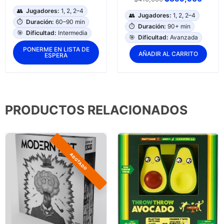
👥
Jugadores:
1, 2, 2–4
👥
Jugadores:
1, 2, 2–4
⏱️
Duración:
60–90 min
⏱️
Duración:
90+ min
🎯
Dificultad:
Intermedia
🎯
Dificultad:
Avanzada
PONERME EN LISTA DE
AÑADIR AL CARRITO
ESPERA
PRODUCTOS RELACIONADOS