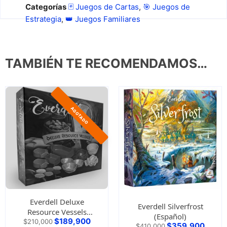
Categorías
🃏 Juegos de Cartas
,
🎯 Juegos de
Estrategia
,
👑 Juegos Familiares
TAMBIÉN TE RECOMENDAMOS…
Everdell Deluxe
Everdell Silverfrost
Resource Vessels
(Español)
$
189,900
(Español)
$
210,000
$
359,900
$
410,000