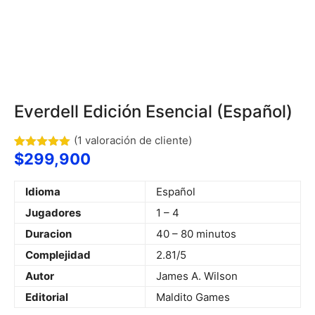
Everdell Edición Esencial (Español)
(
1
valoración de cliente)
$
299,900
Valorado
1
con
5.00
de 5 en
base a
Idioma
Español
valoración
de un
Jugadores
1 – 4
cliente
Duracion
40 – 80 minutos
Complejidad
2.81/5
Autor
James A. Wilson
Editorial
Maldito Games